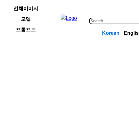
콘
전체이미지
텐
모델
츠
S
로
e
프롬프트
Korean
Engli
바
a
로
r
가
c
기
h