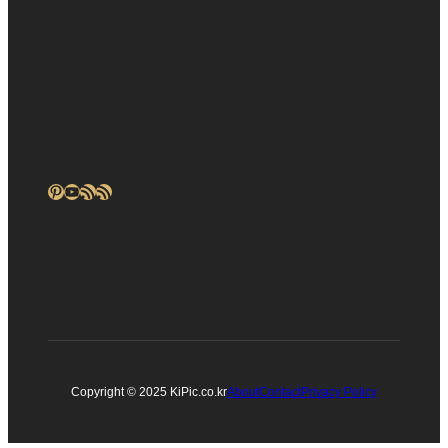
Pinterest
YouTube
RSS 피드
RSS 피드
Copyright © 2025 KiPic.co.kr
About
Contact
Privacy Policy