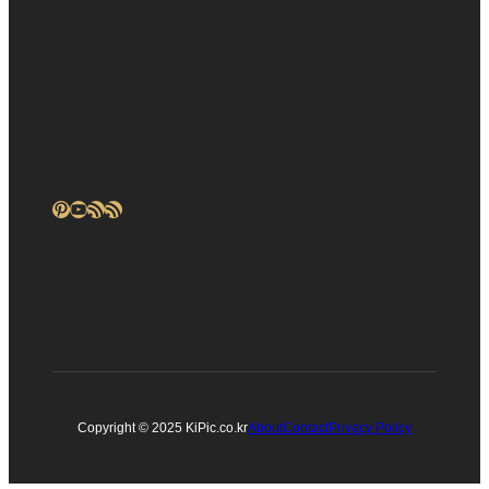
Pinterest
YouTube
RSS 피드
RSS 피드
Copyright © 2025 KiPic.co.kr
About
Contact
Privacy Policy