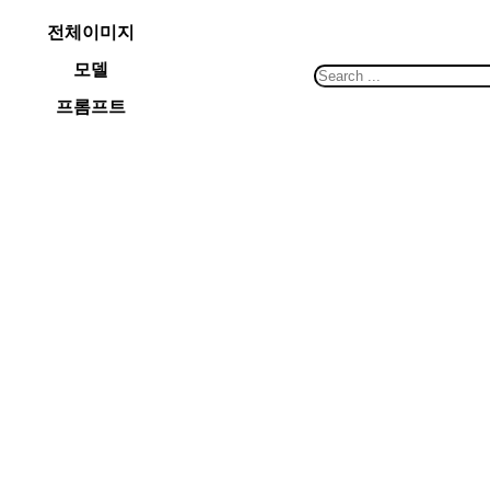
콘
전체이미지
텐
모델
츠
S
로
e
프롬프트
바
a
로
r
가
c
기
h