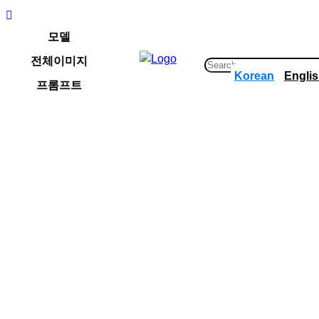
콘
텐
모델
츠
전체이미지
로
S
Korean
Engli
바
e
프롬프트
로
a
가
r
기
c
h