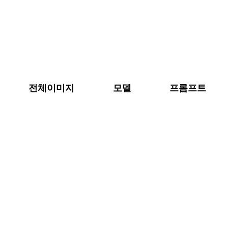
콘
텐
츠
로
바
로
전체이미지
모델
프롬프트
가
기