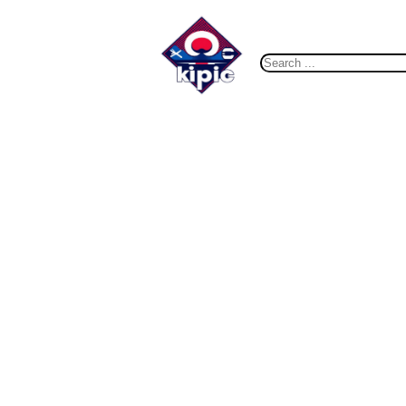
콘
텐
츠
S
로
e
바
a
로
r
가
c
기
h