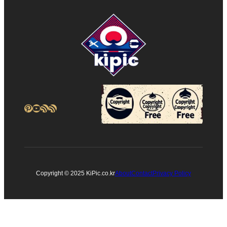
Pinterest
YouTube
RSS 피드
RSS 피드
Copyright © 2025 KiPic.co.kr
About
Contact
Privacy Policy