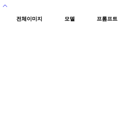
콘
텐
전체이미지
모델
프롬프트
츠
로
바
로
가
기