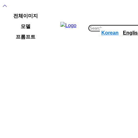
콘
텐
전체이미지
츠
모델
로
S
Korean
Engli
바
e
프롬프트
로
a
가
r
기
c
h