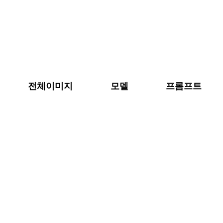
콘
텐
츠
로
바
로
전체이미지
모델
프롬프트
가
기