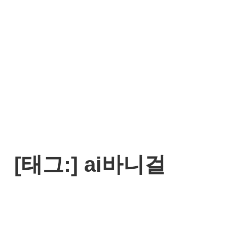
[태그:]
ai바니걸