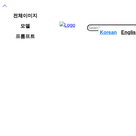
콘
텐
전체이미지
츠
모델
로
S
Korean
Engli
바
e
프롬프트
로
a
가
r
기
c
h