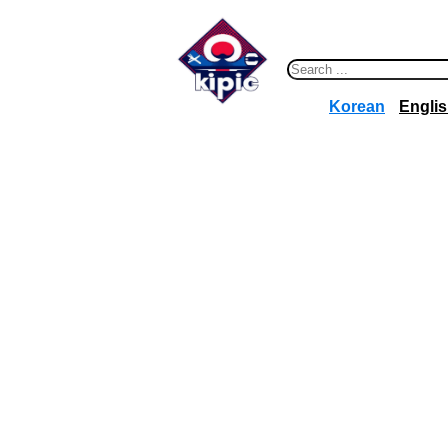
콘
텐
츠
S
로
e
Korean
Engli
바
a
로
r
가
c
기
h