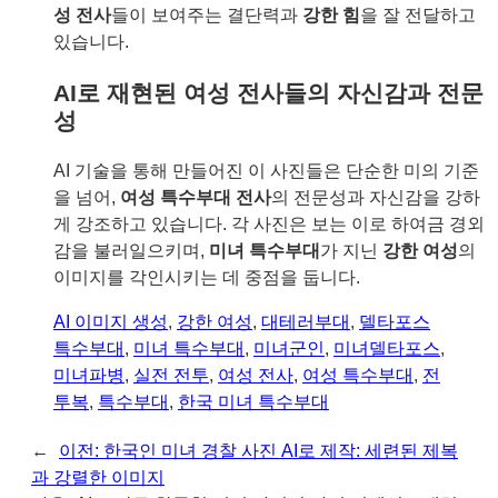
성 전사
들이 보여주는 결단력과
강한 힘
을 잘 전달하고
있습니다.
AI로 재현된 여성 전사들의 자신감과 전문
성
AI 기술을 통해 만들어진 이 사진들은 단순한 미의 기준
을 넘어,
여성 특수부대 전사
의 전문성과 자신감을 강하
게 강조하고 있습니다. 각 사진은 보는 이로 하여금 경외
감을 불러일으키며,
미녀 특수부대
가 지닌
강한 여성
의
이미지를 각인시키는 데 중점을 둡니다.
AI 이미지 생성
, 
강한 여성
, 
대테러부대
, 
델타포스
특수부대
, 
미녀 특수부대
, 
미녀군인
, 
미녀델타포스
, 
미녀파병
, 
실전 전투
, 
여성 전사
, 
여성 특수부대
, 
전
투복
, 
특수부대
, 
한국 미녀 특수부대
←
이전:
한국인 미녀 경찰 사진 AI로 제작: 세련된 제복
과 강렬한 이미지