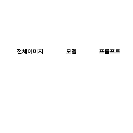
콘
텐
츠
로
바
로
전체이미지
모델
프롬프트
가
기