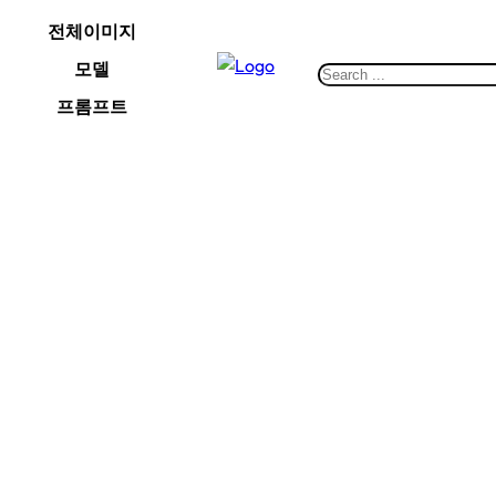
콘
전체이미지
텐
모델
츠
S
로
e
프롬프트
바
a
로
r
가
c
기
h