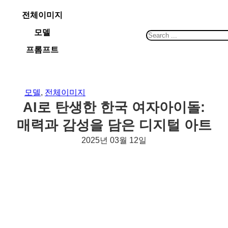
콘
전체이미지
텐
모델
츠
S
로
e
프롬프트
바
a
로
r
가
c
모델
, 
전체이미지
기
h
AI로 탄생한 한국 여자아이돌:
매력과 감성을 담은 디지털 아트
2025년 03월 12일